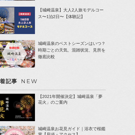
【城崎温泉】大人2人旅モデルコー
ス〜1泊2日〜【体験記】
城崎温泉のベストシーズンはいつ？
時期ごとの天気、混雑状況、見所を
徹底比較
NEW
着記事
【2021年開催決定】城崎温泉「夢
花火」のご案内
城崎温泉お花見ガイド｜浴衣で桜鑑
賞【見頃・アクセス】