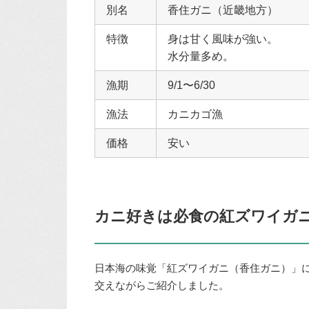
別名
香住ガニ（近畿地方）
特徴
身は甘く風味が強い。
水分量多め。
漁期
9/1〜6/30
漁法
カニカゴ漁
価格
安い
カニ好きは必食の紅ズワイガ
日本海の味覚「紅ズワイガニ（香住ガニ）」
交えながらご紹介しました。