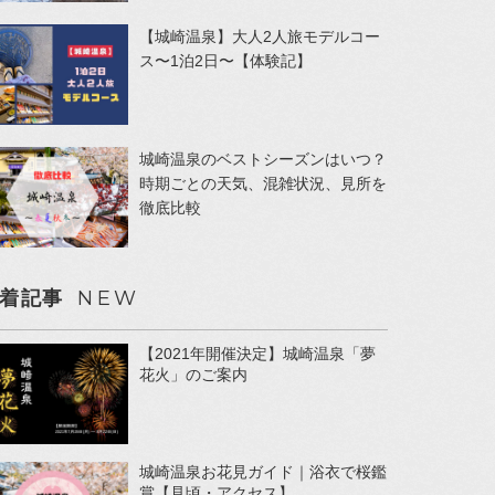
【城崎温泉】大人2人旅モデルコー
ス〜1泊2日〜【体験記】
城崎温泉のベストシーズンはいつ？
時期ごとの天気、混雑状況、見所を
徹底比較
NEW
着記事
【2021年開催決定】城崎温泉「夢
花火」のご案内
城崎温泉お花見ガイド｜浴衣で桜鑑
賞【見頃・アクセス】