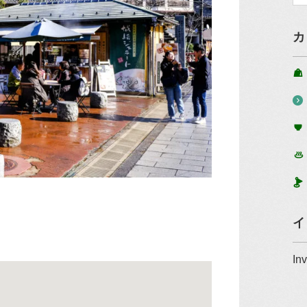
カ
イ
In