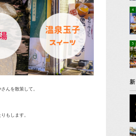
新
やさんを散策して。
たりもします。